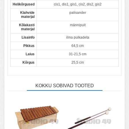
Helikõrgused
cis1, dis1, gis1, cis2, dis2, gis2
Klahvide
palisander
materjal
Kõlakasti
männipuit
materjal
Lisainfo
ilma pulkadeta
Pikkus
64,5 cm
Laius
31-21,5 cm
Kõrgus
25,5 cm
KOKKU SOBIVAD TOOTED