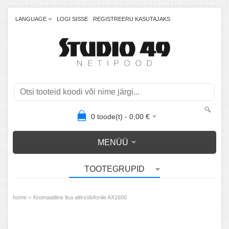
LANGUAGE
LOGI SISSE
REGISTREERU KASUTAJAKS
0
toode(t) -
0,00
€
MENÜÜ
TOOTEGRUPID
»
home
Kromaatiline lisa altksülofonile AX1600